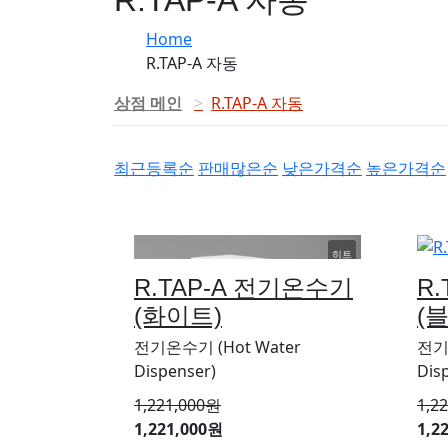
Home
R.TAP-A 자동
상점 메인
R.TAP-A 자동
최근등록순
판매많은순
낮은가격순
높은가격순
히트
R.TAP-A 전기온수기
R
추천
(화이트)
(
신상
인기
전기온수기 (Hot Water
전기
Dispenser)
Dis
할인
1,221,000
원
1,2
1,221,000원
1,2