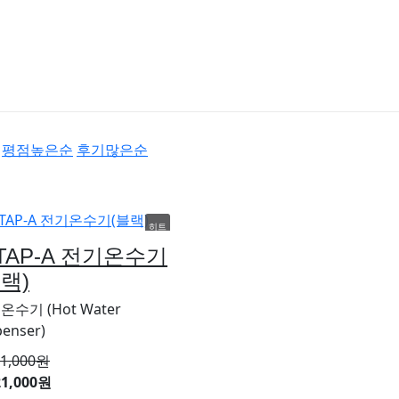
평점높은순
후기많은순
히트
.TAP-A 전기온수기
추천
블랙)
신상
인기
온수기 (Hot Water
penser)
할인
21,000
원
21,000원