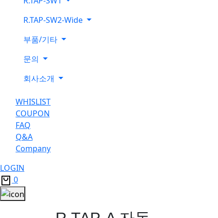
R.TAP-SW1
R.TAP-SW2-Wide
부품/기타
문의
회사소개
WHISLIST
COUPON
FAQ
Q&A
Company
LOGIN
0
R.TAP-A 자동